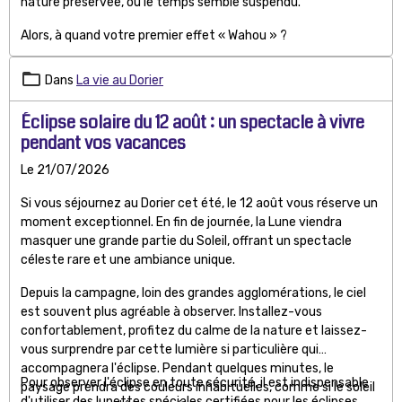
nature préservée, où le temps semble suspendu.
Alors, à quand votre premier effet « Wahou » ?
Dans
La vie au Dorier
Éclipse solaire du 12 août : un spectacle à vivre
pendant vos vacances
Le 21/07/2026
Si vous séjournez au Dorier cet été, le 12 août vous réserve un
moment exceptionnel. En fin de journée, la Lune viendra
masquer une grande partie du Soleil, offrant un spectacle
céleste rare et une ambiance unique.
Depuis la campagne, loin des grandes agglomérations, le ciel
est souvent plus agréable à observer. Installez-vous
confortablement, profitez du calme de la nature et laissez-
vous surprendre par cette lumière si particulière qui
accompagnera l'éclipse. Pendant quelques minutes, le
Pour observer l'éclipse en toute sécurité, il est indispensable
paysage prendra des couleurs inhabituelles, comme si le soleil
d'utiliser des lunettes spéciales certifiées pour les éclipses