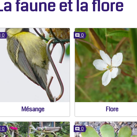
La faune et la flore
0
0
Mésange
Flore
0
0