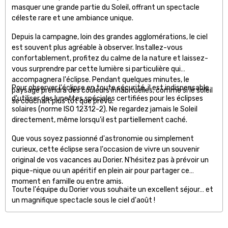
masquer une grande partie du Soleil, offrant un spectacle
céleste rare et une ambiance unique.
Depuis la campagne, loin des grandes agglomérations, le ciel
est souvent plus agréable à observer. Installez-vous
confortablement, profitez du calme de la nature et laissez-
vous surprendre par cette lumière si particulière qui
accompagnera l'éclipse. Pendant quelques minutes, le
Pour observer l'éclipse en toute sécurité, il est indispensable
paysage prendra des couleurs inhabituelles, comme si le soleil
d'utiliser des lunettes spéciales certifiées pour les éclipses
se couchait plus tôt que prévu.
solaires (norme ISO 12312-2). Ne regardez jamais le Soleil
directement, même lorsqu'il est partiellement caché.
Que vous soyez passionné d'astronomie ou simplement
curieux, cette éclipse sera l'occasion de vivre un souvenir
original de vos vacances au Dorier. N'hésitez pas à prévoir un
pique-nique ou un apéritif en plein air pour partager ce
moment en famille ou entre amis.
Toute l'équipe du Dorier vous souhaite un excellent séjour… et
un magnifique spectacle sous le ciel d'août !