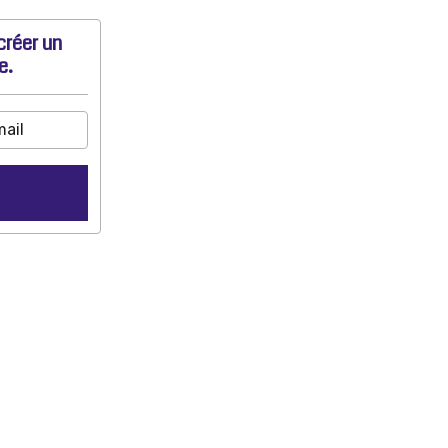
créer un
e.