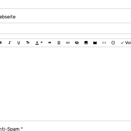
ebseite
Vo
nti-Spam