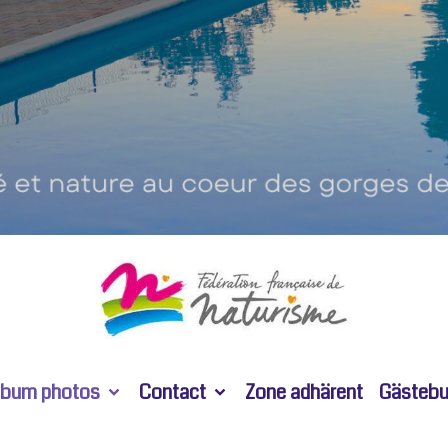
lbum photos
Contact
Zone adhärent
Gästeb