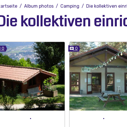
tartseite
Album photos
Camping
Die kollektiven ei
Die kollektiven einr
0
0
.
.
.
.