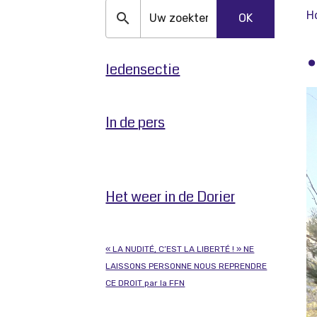
H
OK
.
ledensectie
In de pers
Het weer in de Dorier
« LA NUDITÉ, C’EST LA LIBERTÉ ! » NE
LAISSONS PERSONNE NOUS REPRENDRE
CE DROIT par la FFN